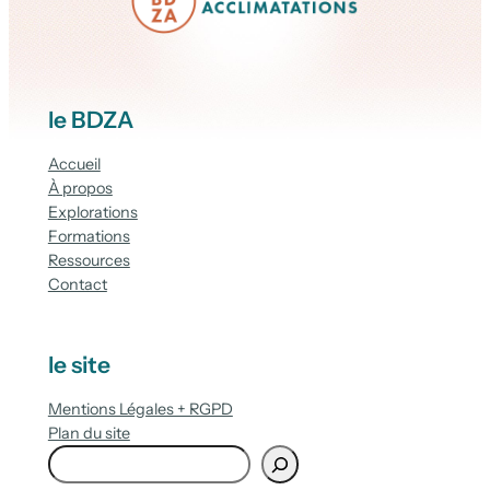
le BDZA
Accueil
À propos
Explorations
Formations
Ressources
Contact
le site
Mentions Légales + RGPD
Plan du site
R
e