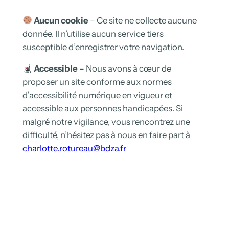
c
h
Aucun cookie
– Ce site ne collecte aucune
e
donnée. Il n’utilise aucun service tiers
r
susceptible d’enregistrer votre navigation.
c
h
Accessible
– Nous avons à cœur de
e
proposer un site conforme aux normes
r
d’accessibilité numérique en vigueur et
accessible aux personnes handicapées. Si
malgré notre vigilance, vous rencontrez une
difficulté, n’hésitez pas à nous en faire part à
charlotte.rotureau@bdza.fr