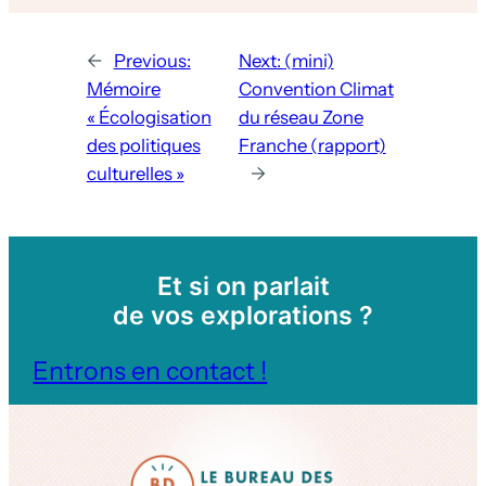
←
Previous:
Next:
(mini)
Mémoire
Convention Climat
« Écologisation
du réseau Zone
des politiques
Franche (rapport)
culturelles »
→
Et si on parlait
de vos explorations ?
Entrons en contact !