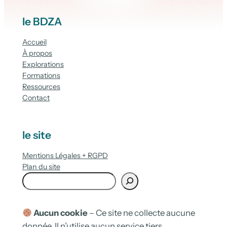
le BDZA
Accueil
À propos
Explorations
Formations
Ressources
Contact
le site
Mentions Légales + RGPD
Plan du site
R
e
c
h
Aucun cookie
– Ce site ne collecte aucune
e
donnée. Il n’utilise aucun service tiers