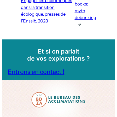
Engager les bibliothèques
books:
dans la transition
myth
écologique, presses de
debunking
l’Enssib, 2023
→
Et si on parlait
de vos explorations ?
Entrons en contact !