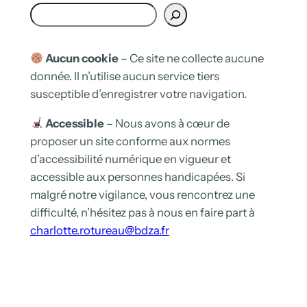
R
e
c
h
Aucun cookie
– Ce site ne collecte aucune
e
donnée. Il n’utilise aucun service tiers
r
susceptible d’enregistrer votre navigation.
c
h
Accessible
– Nous avons à cœur de
e
proposer un site conforme aux normes
r
d’accessibilité numérique en vigueur et
accessible aux personnes handicapées. Si
malgré notre vigilance, vous rencontrez une
difficulté, n’hésitez pas à nous en faire part à
charlotte.rotureau@bdza.fr