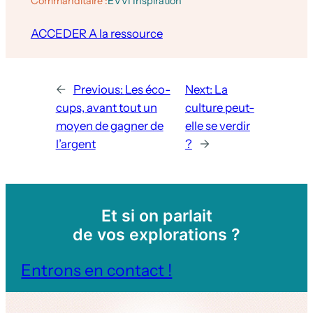
Commanditaire :
EVVI Inspiration
ACCEDER A la ressource
←
Previous:
Les éco-
Next:
La
cups, avant tout un
culture peut-
moyen de gagner de
elle se verdir
l’argent
?
→
Et si on parlait
de vos explorations ?
Entrons en contact !